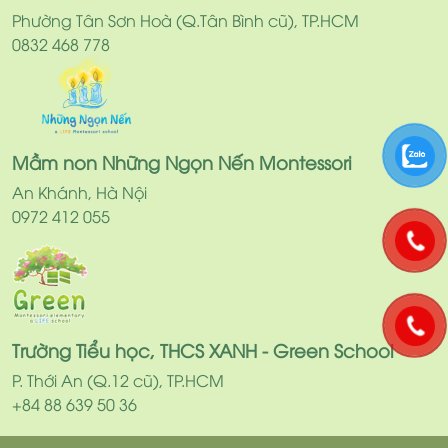
Phường Tân Sơn Hoà (Q.Tân Bình cũ), TP.HCM
0832 468 778
Mầm non Những Ngọn Nến Montessori
An Khánh, Hà Nội
0972 412 055
Trường Tiểu học, THCS XANH - Green School
P. Thới An (Q.12 cũ), TP.HCM
+84 88 639 50 36