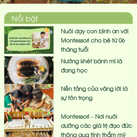
Nổi bật
Nuôi dạy con bình an với
Montessori cho bé từ 06
tháng tuổi
Nướng khét bánh mì là
đang học
Nền tảng của vâng lời là
sự tôn trọng
Montessori – Nơi nuôi
dưỡng các giá trị đạo đức
thông qua tính thẩm mỹ