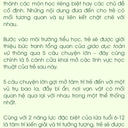
thành các môn học riêng biệt hay các chủ đề
cố định. Những nội dung đưa đến cho trẻ có
mối tương quan và sự liên kết chặt chẽ với
nhau.
Bước vào môi trường tiểu học, trẻ sẽ được giới
thiệu bức tranh tổng quan của
giáo dục toàn
vũ
thông qua 5 câu chuyện lớn – đây cũng
chính là 5 cánh cửa khai mở các lĩnh vực học
thuật của trẻ sau này.
5 câu chuyện lớn gợi mở tâm trí trẻ đến với một
vũ trụ bao la, đầy bí ẩn, nơi vạn vật có mối
quan hệ qua lại với nhau trong một thể thống
nhất.
Cùng với 2 năng lực đặc biệt của lứa tuổi 6-12
là tâm trí kiến giải và trí tưởng tượng, trẻ sẽ được