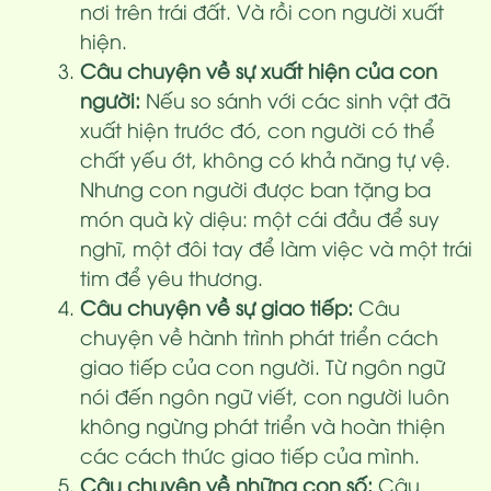
nơi trên trái đất. Và rồi con người xuất
hiện.
Câu chuyện về sự xuất hiện của con
người:
Nếu so sánh với các sinh vật đã
xuất hiện trước đó, con người có thể
chất yếu ớt, không có khả năng tự vệ.
Nhưng con người được ban tặng ba
món quà kỳ diệu: một cái đầu để suy
nghĩ, một đôi tay để làm việc và một trái
tim để yêu thương.
Câu chuyện về sự giao tiếp:
Câu
chuyện về hành trình phát triển cách
giao tiếp của con người. Từ ngôn ngữ
nói đến ngôn ngữ viết, con người luôn
không ngừng phát triển và hoàn thiện
các cách thức giao tiếp của mình.
Câu chuyện về những con số:
Câu