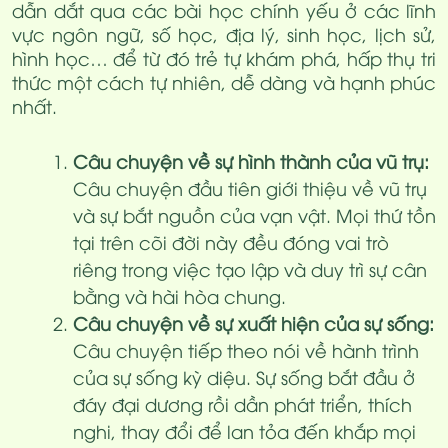
dẫn dắt qua các bài học chính yếu ở các lĩnh
vực ngôn ngữ, số học, địa lý, sinh học, lịch sử,
hình học… để từ đó trẻ tự khám phá, hấp thụ tri
thức một cách tự nhiên, dễ dàng và hạnh phúc
nhất.
Câu chuyện về sự hình thành của vũ trụ:
Câu chuyện đầu tiên giới thiệu về vũ trụ
và sự bắt nguồn của vạn vật. Mọi thứ tồn
tại trên cõi đời này đều đóng vai trò
riêng trong việc tạo lập và duy trì sự cân
bằng và hài hòa chung.
Câu chuyện về sự xuất hiện của sự sống:
Câu chuyện tiếp theo nói về hành trình
của sự sống kỳ diệu. Sự sống bắt đầu ở
đáy đại dương rồi dần phát triển, thích
nghi, thay đổi để lan tỏa đến khắp mọi