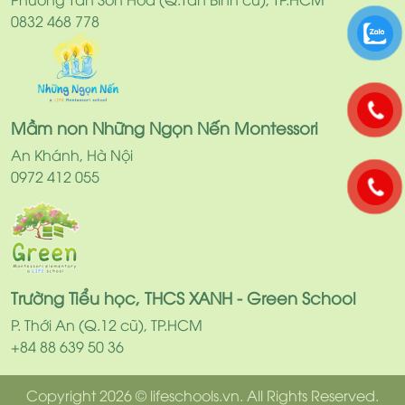
0832 468 778
Mầm non Những Ngọn Nến Montessori
An Khánh, Hà Nội
0972 412 055
Trường Tiểu học, THCS XANH - Green School
P. Thới An (Q.12 cũ), TP.HCM
+84 88 639 50 36
Copyright 2026 © lifeschools.vn. All Rights Reserved.