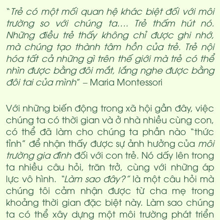
“
Trẻ có một mối quan hệ khác biệt đối với môi
trường so với chúng ta…. Trẻ thấm hút nó.
Những điều trẻ thấy không chỉ được ghi nhớ,
mà chúng tạo thành tâm hồn của trẻ. Trẻ nội
hóa tất cả những gì trên thế giới mà trẻ có thể
nhìn được bằng đôi mắt, lắng nghe được bằng
đôi tai của mình
” – Maria Montessori
Với những biến động trong xã hội gần đây, việc
chúng ta có thời gian và ở nhà nhiều cùng con,
có thể đã làm cho chúng ta phần nào “thức
tỉnh” để nhận thấy được sự ảnh hưởng của
môi
trường gia đình
đối với con trẻ. Nó dấy lên trong
ta nhiều câu hỏi, trăn trở, cùng với những áp
lực vô hình.
“Làm sao đây?”
là một câu hỏi mà
chúng tôi cảm nhận được từ cha mẹ trong
khoảng thời gian đặc biệt này. Làm sao chúng
ta có thể xây dựng một môi trường phát triển