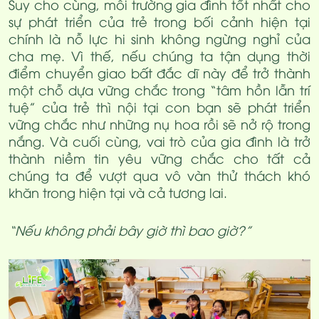
Suy cho cùng, môi trường gia đình tốt nhất cho
sự phát triển của trẻ trong bối cảnh hiện tại
chính là nỗ lực hi sinh không ngừng nghỉ của
cha mẹ. Vì thế, nếu chúng ta tận dụng thời
điểm chuyển giao bất đắc dĩ này để trở thành
một chỗ dựa vững chắc trong “tâm hồn lẫn trí
tuệ” của trẻ thì nội tại con bạn sẽ phát triển
vững chắc như những nụ hoa rồi sẽ nở rộ trong
nắng. Và cuối cùng, vai trò của gia đình là trở
thành niềm tin yêu vững chắc cho tất cả
chúng ta để vượt qua vô vàn thử thách khó
khăn trong hiện tại và cả tương lai.
“Nếu không phải bây giờ thì bao giờ?”