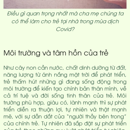
Điều gì quan trọng nhất mà cha mẹ chúng ta
có thể làm cho trẻ tại nhà trong mùa dịch
Covid?
Môi trường và tâm hồn của trẻ
Như cây non cần nước, chất dinh dưỡng từ đất,
năng lượng từ ánh nắng mặt trời để phát triển,
trẻ thấm hút những gì đang sống động trong
môi trường để kiến tạo chính bản thân mình, về
cả trí tuệ và đời sống tinh thân của trẻ. Môi
trường phù hợp, giàu có, lành mạnh thì sự phát
triển diễn ra thuận lợi, tự nhiên và thật mạnh
mẽ, với sự dẫn dắt của “người thầy bên trong”
của chính trẻ. Tự nhiên đã sắp đặt sự phát triển
của trẻ theo những quy luật phát triển tự nhiên,