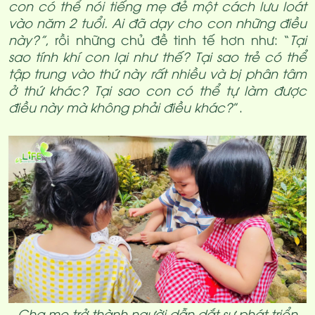
con có thể nói tiếng mẹ đẻ một cách lưu loát
vào năm 2 tuổi. Ai đã dạy cho con những điều
này?”
, rồi những chủ đề tinh tế hơn như: “
Tại
sao tính khí con lại như thế? Tại sao trẻ có thể
tập trung vào thứ này rất nhiều và bị phân tâm
ở thứ khác? Tại sao con có thể tự làm được
điều này mà không phải điều khác?
”.
Cha mẹ trở thành người dẫn dắt sự phát triển