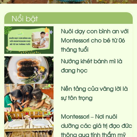
Nổi bật
Nuôi dạy con bình an với
Montessori cho bé từ 06
tháng tuổi
Nướng khét bánh mì là
đang học
Nền tảng của vâng lời là
sự tôn trọng
Montessori – Nơi nuôi
dưỡng các giá trị đạo đức
thông qua tính thẩm mỹ