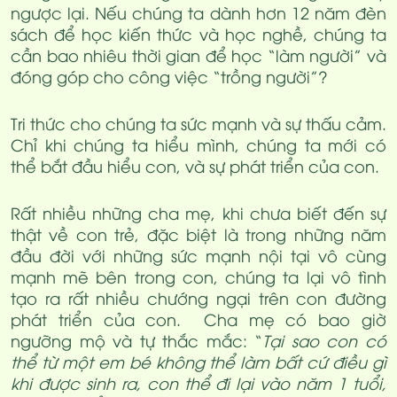
ngược lại. Nếu chúng ta dành hơn 12 năm đèn
sách để học kiến thức và học nghề, chúng ta
cần bao nhiêu thời gian để học “làm người” và
đóng góp cho công việc “trồng người”?
Tri thức cho chúng ta sức mạnh và sự thấu cảm.
Chỉ khi chúng ta hiểu mình, chúng ta mới có
thể bắt đầu hiểu con, và sự phát triển của con.
Rất nhiều những cha mẹ, khi chưa biết đến sự
thật về con trẻ, đặc biệt là trong những năm
đầu đời với những sức mạnh nội tại vô cùng
mạnh mẽ bên trong con, chúng ta lại vô tình
tạo ra rất nhiều chướng ngại trên con đường
phát triển của con. Cha mẹ có bao giờ
ngưỡng mộ và tự thắc mắc: “
Tại sao con có
thể từ một em bé không thể làm bất cứ điều gì
khi được sinh ra, con thể đi lại vào năm 1 tuổi,