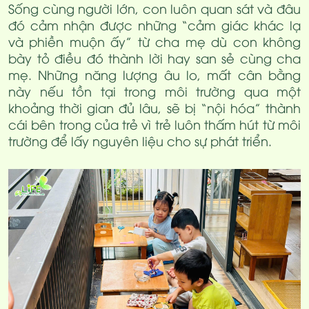
Sống cùng người lớn, con luôn quan sát và đâu
đó cảm nhận được những “cảm giác khác lạ
và phiền muộn ấy” từ cha mẹ dù con không
bày tỏ điều đó thành lời hay san sẻ cùng cha
mẹ. Những năng lượng âu lo, mất cân bằng
này nếu tồn tại trong môi trường qua một
khoảng thời gian đủ lâu, sẽ bị “nội hóa” thành
cái bên trong của trẻ vì trẻ luôn thấm hút từ môi
trường để lấy nguyên liệu cho sự phát triển.