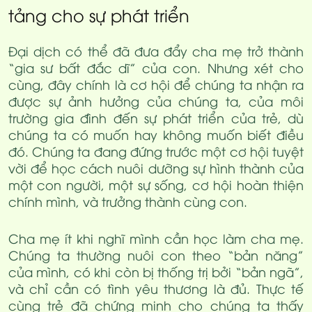
tảng cho sự phát triển
Đại dịch có thể đã đưa đẩy cha mẹ trở thành
“gia sư bất đắc dĩ” của con. Nhưng xét cho
cùng, đây chính là cơ hội để chúng ta nhận ra
được sự ảnh hưởng của chúng ta, của môi
trường gia đình đến sự phát triển của trẻ, dù
chúng ta có muốn hay không muốn biết điều
đó. Chúng ta đang đứng trước một cơ hội tuyệt
vời để học cách nuôi dưỡng sự hình thành của
một con người, một sự sống, cơ hội hoàn thiện
chính mình, và trưởng thành cùng con.
Cha mẹ ít khi nghĩ mình cần học làm cha mẹ.
Chúng ta thường nuôi con theo “bản năng”
của mình, có khi còn bị thống trị bởi “bản ngã”,
và chỉ cần có tình yêu thương là đủ. Thực tế
cùng trẻ đã chứng minh cho chúng ta thấy