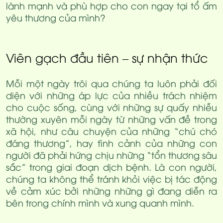
lành mạnh và phù hợp cho con ngay tại tổ ấm
yêu thương của mình?
Viên gạch đầu tiên – sự nhận thức
Mỗi một ngày trôi qua chúng ta luôn phải đối
diện với những áp lực của nhiều trách nhiệm
cho cuộc sống, cùng với những sự quấy nhiễu
thường xuyên mỗi ngày từ những vấn đề trong
xã hội, như câu chuyện của những “chú chó
đáng thương”, hay tình cảnh của những con
người đã phải hứng chịu những “tổn thương sâu
sắc” trong giai đoạn dịch bệnh. Là con người,
chúng ta không thể tránh khỏi việc bị tác động
về cảm xúc bởi những những gì đang diễn ra
bên trong chính mình và xung quanh mình.