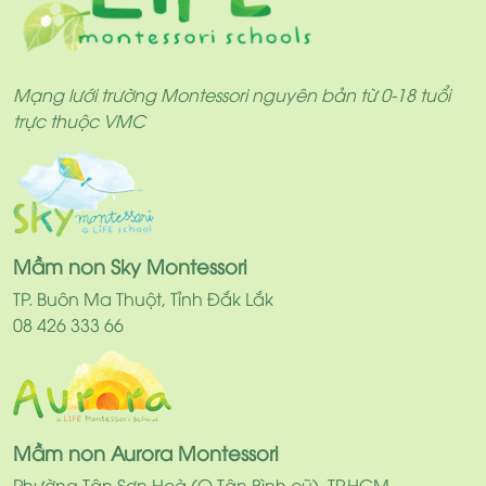
Mạng lưới trường Montessori nguyên bản từ 0-18 tuổi
trực thuộc VMC
Mầm non Sky Montessori
TP. Buôn Ma Thuột, Tỉnh Đắk Lắk
08 426 333 66
Mầm non Aurora Montessori
Phường Tân Sơn Hoà (Q.Tân Bình cũ), TP.HCM