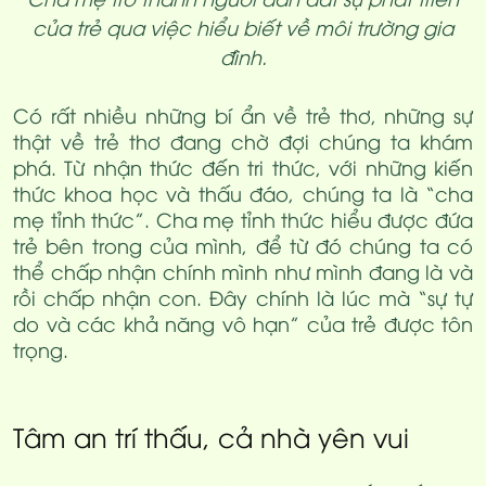
của trẻ qua việc hiểu biết về môi trường gia
đình.
Có rất nhiều những bí ẩn về trẻ thơ, những sự
thật về trẻ thơ đang chờ đợi chúng ta khám
phá. Từ nhận thức đến tri thức, với những kiến
thức khoa học và thấu đáo, chúng ta là “cha
mẹ tỉnh thức”. Cha mẹ tỉnh thức hiểu được đứa
trẻ bên trong của mình, để từ đó chúng ta có
thể chấp nhận chính mình như mình đang là và
rồi chấp nhận con. Đây chính là lúc mà “sự tự
do và các khả năng vô hạn” của trẻ được tôn
trọng.
Tâm an trí thấu, cả nhà yên vui