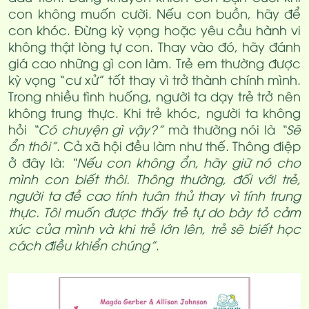
con không muốn cười. Nếu con buồn, hãy để
con khóc. Đừng kỳ vọng hoặc yêu cầu hành vi
không thật lòng tự con. Thay vào đó, hãy đánh
giá cao những gì con làm. Trẻ em thường được
kỳ vọng “cư xử” tốt thay vì trở thành chính mình.
Trong nhiều tình huống, người ta dạy trẻ trở nên
không trung thực. Khi trẻ khóc, người ta không
hỏi
“Có chuyện gì vậy?”
mà thường nói là
“Sẽ
ổn thôi”
. Cả xã hội đều làm như thế. Thông điệp
ở đây là:
“Nếu con không ổn, hãy giữ nó cho
mình con biết thôi. Thông thường, đối với trẻ,
người ta đề cao tính tuân thủ thay vì tính trung
thực. Tôi muốn được thấy trẻ tự do bày tỏ cảm
xúc của mình và khi trẻ lớn lên, trẻ sẽ biết học
cách điều khiển chúng”
.