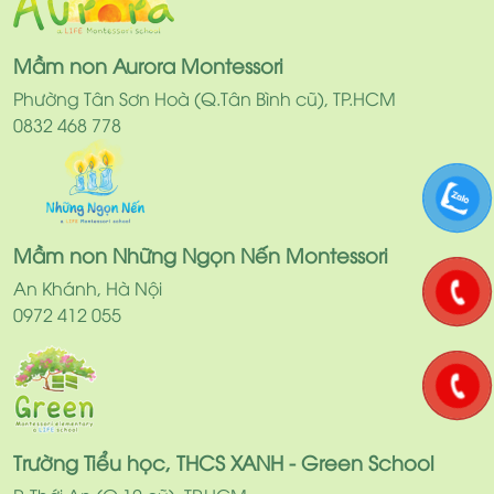
Mầm non Aurora Montessori
Phường Tân Sơn Hoà (Q.Tân Bình cũ), TP.HCM
0832 468 778
Mầm non Những Ngọn Nến Montessori
An Khánh, Hà Nội
0972 412 055
Trường Tiểu học, THCS XANH - Green School