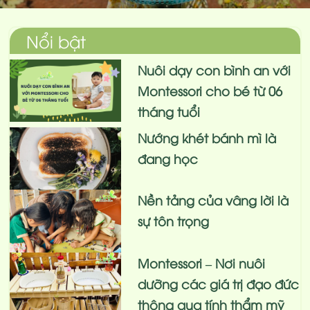
Nổi bật
Nuôi dạy con bình an với
Montessori cho bé từ 06
tháng tuổi
Nướng khét bánh mì là
đang học
Nền tảng của vâng lời là
sự tôn trọng
Montessori – Nơi nuôi
dưỡng các giá trị đạo đức
thông qua tính thẩm mỹ