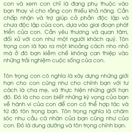
con và xem con chỉ là đang phụ thuộc vào
bạn thay vì cho rằng con thiếu khả năng. Cần
chấp nhận và trợ giúp cả phần độc lập và
chưa độc lập của con, dựa vào giai đoạn phát
triển của con. Cần yêu thương và quan tâm,
đối xử với con như một người khách quý. Tôn
trọng con là tạo ra một khoảng cách nho nhỏ
mà ở đó bạn kiềm chế không can thiệp vào
những trải nghiệm cuộc sống của con.
Tôn trọng con có nghĩa là xây dựng những giới
hạn cho con cũng như cho chính bạn với tư
cách là cha mẹ, và thực hiện những giới hạn
đó. Đó là cho con biết những kỳ vọng của bạn
về hành vi của con để con có thể hợp tác và
từ đó tôn trọng bạn. Tôn trọng nghĩa là chăm
sóc nhu cầu cá nhân của bạn cũng như của
con. Đó là dung dưỡng và tôn trọng chính bạn.