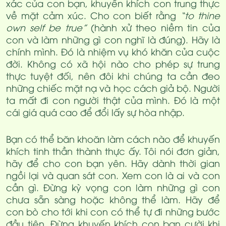
xác của con bạn, khuyến khích con trung thực
về mặt cảm xúc. Cho con biết rằng
“to thine
own self be true”
(hành xử theo niềm tin của
con và làm những gì con nghĩ là đúng). Hãy là
chính mình. Đó là nhiệm vụ khó khăn của cuộc
đời. Không có xã hội nào cho phép sự trung
thực tuyệt đối, nên đôi khi chúng ta cần đeo
những chiếc mặt nạ và học cách giả bộ. Người
ta mất đi con người thật của mình. Đó là một
cái giá quá cao để đổi lấy sự hòa nhập.
Bạn có thể băn khoăn làm cách nào để khuyến
khích tinh thần thành thực ấy. Tôi nói đơn giản,
hãy để cho con bạn yên. Hãy dành thời gian
ngồi lại và quan sát con. Xem con là ai và con
cần gì. Đừng kỳ vọng con làm những gì con
chưa sẵn sàng hoặc không thể làm. Hãy để
con bò cho tới khi con có thể tự đi những bước
đầu tiên. Đừng khuyến khích con bạn cười khi