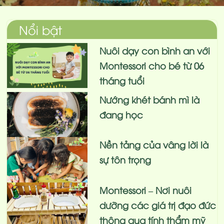
Nổi bật
Nuôi dạy con bình an với
Montessori cho bé từ 06
tháng tuổi
Nướng khét bánh mì là
đang học
Nền tảng của vâng lời là
sự tôn trọng
Montessori – Nơi nuôi
dưỡng các giá trị đạo đức
thông qua tính thẩm mỹ