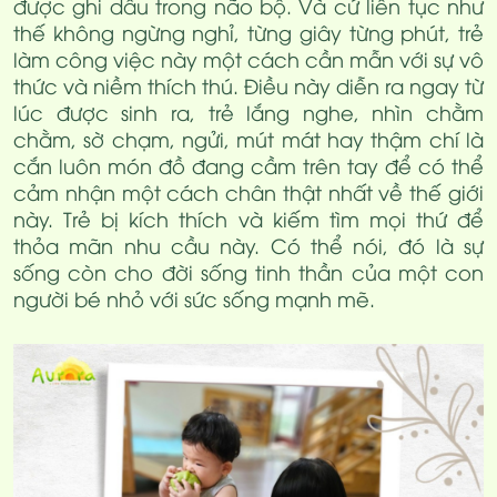
được ghi dấu trong não bộ. Và cứ liên tục như
thế không ngừng nghỉ, từng giây từng phút, trẻ
làm công việc này một cách cần mẫn với sự vô
thức và niềm thích thú. Điều này diễn ra ngay từ
lúc được sinh ra, trẻ lắng nghe, nhìn chằm
chằm, sờ chạm, ngửi, mút mát hay thậm chí là
cắn luôn món đồ đang cầm trên tay để có thể
cảm nhận một cách chân thật nhất về thế giới
này. Trẻ bị kích thích và kiếm tìm mọi thứ để
thỏa mãn nhu cầu này. Có thể nói, đó là sự
sống còn cho đời sống tinh thần của một con
người bé nhỏ với sức sống mạnh mẽ.