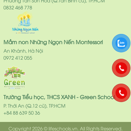
Phường Tân Sơn Hoà (Q.Tân Bình cũ), TP.HCM
0832 468 778
Mầm non Những Ngọn Nến Montessori
An Khánh, Hà Nội
0972 412 055
Trường Tiểu học, THCS XANH - Green School
P. Thới An (Q.12 cũ), TP.HCM
+84 88 639 50 36
Copyright 2026 © lifeschools.vn. All Rights Reserved.