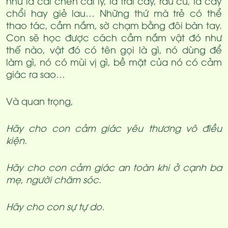
như là cái chén cái ly, là trái cây, rau củ, là cây
chổi hay giẻ lau… Những thứ mà trẻ có thể
thao tác, cầm nắm, sờ chạm bằng đôi bàn tay.
Con sẽ học được cách cầm nắm vật đó như
thế nào, vật đó có tên gọi là gì, nó dùng để
làm gì, nó có mùi vị gì, bề mặt của nó có cảm
giác ra sao…
Và quan trọng,
Hãy cho con cảm giác yêu thương vô điều
kiện.
Hãy cho con cảm giác an toàn khi ở cạnh ba
mẹ, người chăm sóc.
Hãy cho con sự tự do.