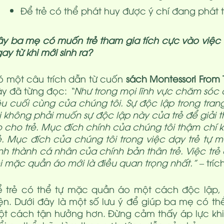
Để trẻ có thể phát huy được ý chí đang phát t
y ba mẹ có muốn trẻ tham gia tích cực vào việc 
ay từ khi mới sinh ra?
 một câu trích dẫn từ cuốn
sách Montessori From 
y đã từng đọc:
“Như trong mọi lĩnh vực chăm sóc 
êu cuối cùng của chúng tôi. Sự độc lập trong tra
i không phải muốn sự độc lập này của trẻ để giải 
 cho trẻ. Mục đích chính của chúng tôi thậm chí
ẻ. Mục đích của chúng tôi trong việc dạy trẻ tự 
nh thành cá nhân của chính bản thân trẻ. Việc tr
i mặc quần áo mới là điều quan trọng nhất.”
– trí
 trẻ có thể tự mặc quần áo một cách độc lập, 
ện. Dưới đây là một số lưu ý để giúp ba mẹ có thể
t cách tận hưởng hơn. Đừng cảm thấy áp lực khi