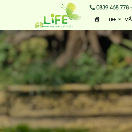
0839 468 778 -
T
LIFE
MẦ
R
A
N
G
C
H
Ủ