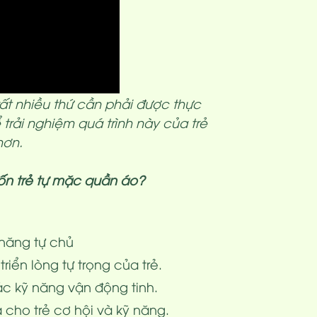
ất nhiều thứ cần phải được thực
 trải nghiệm quá trình này của trẻ
hơn.
ốn trẻ tự mặc quần áo?
 năng tự chủ
riển lòng tự trọng của trẻ.
c kỹ năng vận động tinh.
a cho trẻ cơ hội và kỹ năng.