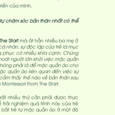
riển của mình.
tự chăm sóc bản thân nhất có thể
The Start
mà ắt hẳn nhiều ba mẹ ở
cá nhân, sự độc lập của trẻ là mục
ng phục có nhiều khía cạnh. Chúng
thoát người lớn khỏi việc mặc quần
 không phải là để mặc quần áo cho
mặc quần áo liên quan đến việc sự
ẻ cảm thấy thế nào về bản thân sau
ch Montessori From The Start.
rất nhiều thứ cần phải được thực
 trải nghiệm quá trình này của trẻ
 bắt trẻ tự mặc quần áo ở một độ