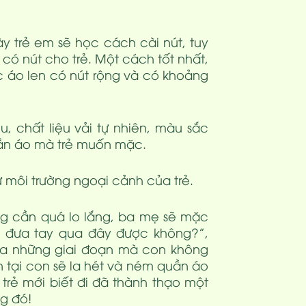
y trẻ em sẽ học cách cài nút, tuy
ó nút cho trẻ. Một cách tốt nhất,
 áo len có nút rộng và có khoảng
 chất liệu vải tự nhiên, màu sắc
uần áo mà trẻ muốn mặc.
ư môi trường ngoại cảnh của trẻ.
 cần quá lo lắng, ba mẹ sẽ mặc
 đưa tay qua đây được không?”,
qua những giai đoạn mà con không
 tại con sẽ la hét và ném quần áo
trẻ mới biết đi đã thành thạo một
ng đó!