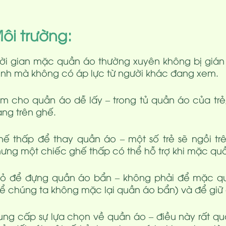
ôi trường:
ời gian mặc quần áo thường xuyên không bị giá
nh mà không có áp lực từ người khác đang xem.
m cho quần áo dễ lấy – trong tủ quần áo của trẻ,
ng trên ghế.
ế thấp để thay quần áo – một số trẻ sẽ ngồi tr
ưng một chiếc ghế thấp có thể hỗ trợ khi mặc quần
iỏ để đựng quần áo bẩn – không phải để mặc 
ể chúng ta không mặc lại quần áo bẩn) và để giữ
ng cấp sự lựa chọn về quần áo – điều này rất qua