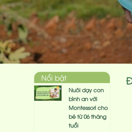
Nổi bật
Đ
Nuôi dạy con
bình an với
Montessori cho
bé từ 06 tháng
tuổi