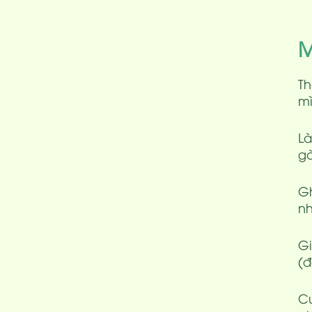
M
Th
mì
Là
gà
Gh
nh
G
(đ
Cu