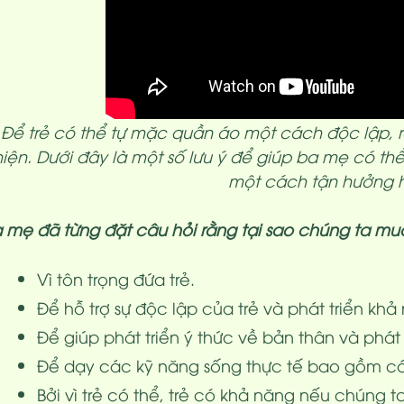
Để trẻ có thể tự mặc quần áo một cách độc lập, r
hiện. Dưới đây là một số lưu ý để giúp ba mẹ có thể
một cách tận hưởng 
 mẹ đã từng đặt câu hỏi rằng tại sao chúng ta mu
Vì tôn trọng đứa trẻ.
Để hỗ trợ sự độc lập của trẻ và phát triển khả
Để giúp phát triển ý thức về bản thân và phát t
Để dạy các kỹ năng sống thực tế bao gồm cá
Bởi vì trẻ có thể, trẻ có khả năng nếu chúng t