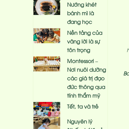
Nướng khét
bánh mì là
đang học
Nền tảng của
vâng lời là sự
tôn trọng
Montessori –
Nơi nuôi dưỡng
Ba
các giá trị đạo
đức thông qua
tính thẩm mỹ
Tết, ta và trẻ
Nguyên lý