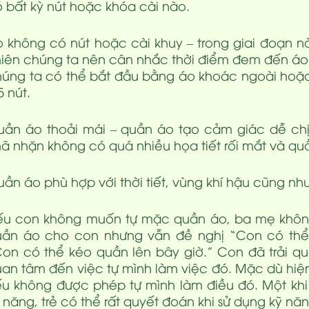
 bất kỳ nút hoặc khóa cài nào.
 không có nút hoặc cài khuy – trong giai đoạn nà
iên chúng ta nên cân nhắc thời điểm đem đến áo c
úng ta có thể bắt đầu bằng áo khoác ngoài hoặc
5 nút.
ần áo thoải mái – quần áo tạo cảm giác dễ chịu,
ã nhặn không có quá nhiều họa tiết rối mắt và q
ần áo phù hợp với thời tiết, vùng khí hậu cũng nh
ếu con không muốn tự mặc quần áo, ba mẹ không
uần áo cho con nhưng vẫn đề nghị “Con có thể
on có thể kéo quần lên bây giờ.” Con đã trải 
an tâm đến việc tự mình làm việc đó. Mặc dù hiện
u không được phép tự mình làm điều đó. Một khi 
 năng, trẻ có thể rất quyết đoán khi sử dụng kỹ nă