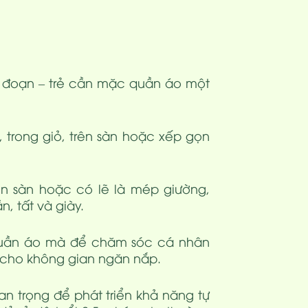
n đoạn – trẻ cần mặc quần áo một
 trong giỏ, trên sàn hoặc xếp gọn
ên sàn hoặc có lẽ là mép giường,
, tất và giày.
quần áo mà để chăm sóc cá nhân
 cho không gian ngăn nắp.
n trọng để phát triển khả năng tự