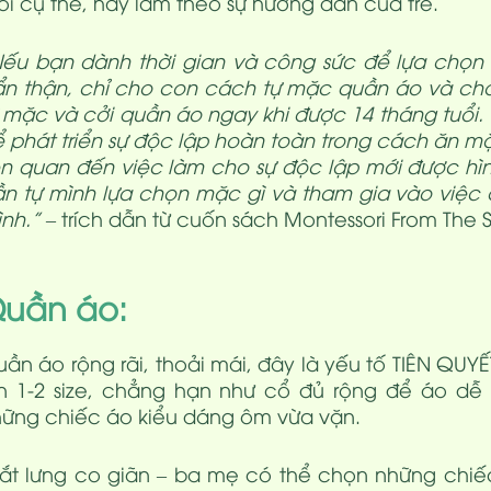
ổi cụ thể, hãy làm theo sự hướng dẫn của trẻ.
Nếu bạn dành thời gian và công sức để lựa chọ
n thận, chỉ cho con cách tự mặc quần áo và ch
 mặc và cởi quần áo ngay khi được 14 tháng tuổi.
 phát triển sự độc lập hoàn toàn trong cách ăn mặ
ên quan đến việc làm cho sự độc lập mới được hìn
n tự mình lựa chọn mặc gì và tham gia vào việc
nh.”
– trích dẫn từ cuốn sách Montessori From The S
uần áo:
ần áo rộng rãi, thoải mái, đây là yếu tố TIÊN QUY
n 1-2 size, chẳng hạn như cổ đủ rộng để áo dễ 
ững chiếc áo kiểu dáng ôm vừa vặn.
ắt lưng co giãn – ba mẹ có thể chọn những chi