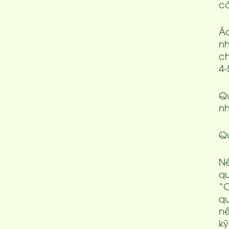
có
Áo
nh
ch
4-
Qu
nh
Qu
N
q
“C
qu
nế
kỹ