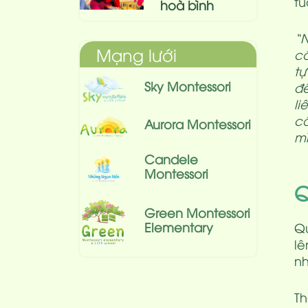
tu
hoà bình
“
Mạng lưới
cẩ
tự
Sky Montessori
để
li
cầ
Aurora Montessori
mì
Candele
Montessori
Q
Green Montessori
Elementary
Qu
lê
nh
Th