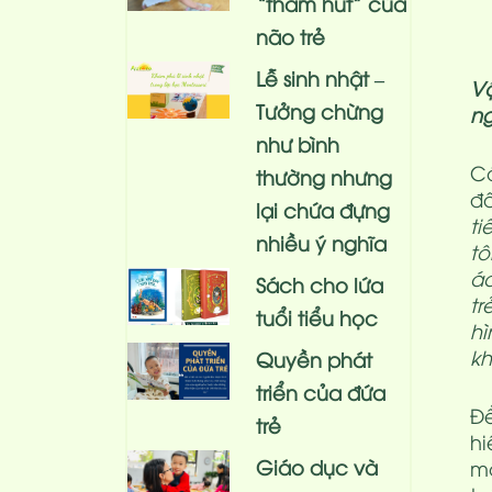
“thấm hút” của
não trẻ
Lễ sinh nhật –
Vậ
Tưởng chừng
ng
như bình
Có
thường nhưng
đâ
lại chứa đựng
ti
nhiều ý nghĩa
tô
áo
Sách cho lứa
tr
tuổi tiểu học
hì
kh
Quyền phát
triển của đứa
Để
trẻ
hi
Giáo dục và
mộ