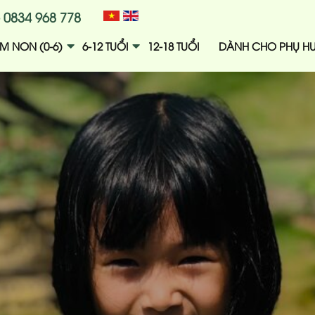
 0834 968 778
M NON (0-6)
6-12 TUỔI
12-18 TUỔI
DÀNH CHO PHỤ H